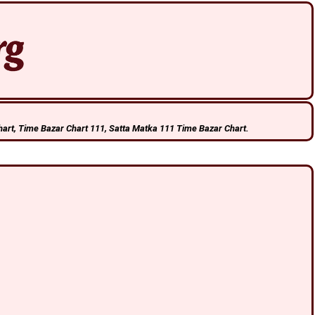
hart, Time Bazar Chart 111, Satta Matka 111 Time Bazar Chart.