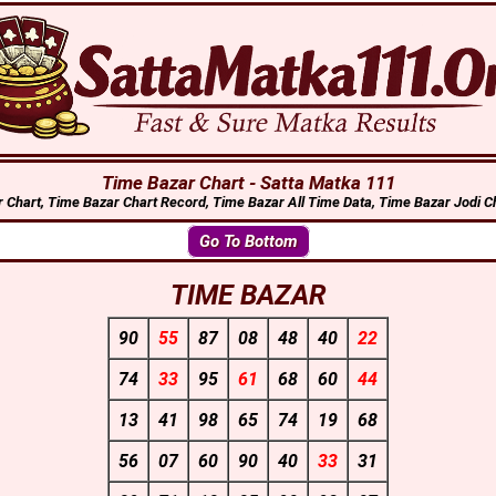
Time Bazar Chart - Satta Matka 111
Chart, Time Bazar Chart Record, Time Bazar All Time Data, Time Bazar Jodi C
Go To Bottom
TIME BAZAR
90
55
87
08
48
40
22
74
33
95
61
68
60
44
13
41
98
65
74
19
68
56
07
60
90
40
33
31