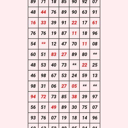
89
71
18
85
90
92
07
48
44
76
89
90
63
91
16
33
39
91
22
17
61
76
76
19
87
11
18
96
54
**
12
47
70
11
08
60
51
83
27
89
80
**
48
53
40
73
**
22
25
46
98
67
53
24
59
13
98
31
06
27
05
**
**
94
72
73
85
38
39
97
56
51
49
89
30
75
07
93
76
07
19
18
14
96