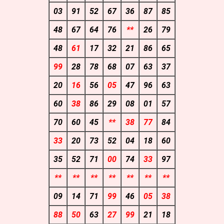
03
91
52
67
36
87
85
48
67
64
76
**
26
79
48
61
17
32
21
86
65
99
28
78
68
07
63
37
20
16
56
05
47
96
63
60
38
86
29
08
01
57
70
60
45
**
38
77
84
33
20
73
52
04
18
60
35
52
71
00
74
33
97
**
**
**
**
**
**
**
09
14
71
99
46
05
38
88
50
63
27
99
21
18