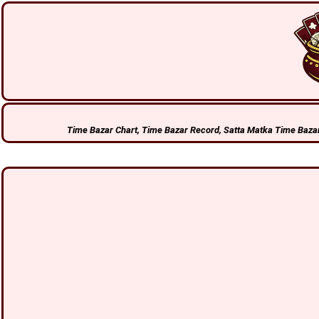
Time Bazar Chart, Time Bazar Record, Satta Matka Time Bazar 