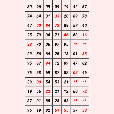
80
96
09
09
19
42
57
74
64
31
33
20
89
78
47
00
94
72
89
57
40
25
79
36
71
66
68
16
33
70
06
97
95
**
**
29
56
64
25
18
01
88
95
67
94
12
09
47
82
75
58
69
87
82
05
46
39
00
54
53
21
**
**
19
56
22
21
13
60
72
87
01
85
28
83
**
**
96
19
82
61
55
37
38