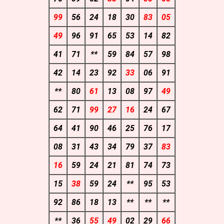
99
56
24
18
30
83
05
49
96
91
65
53
14
82
41
71
**
59
84
57
98
42
14
23
92
33
06
91
**
80
61
13
08
97
49
62
71
99
27
16
24
67
64
41
90
46
25
76
17
08
31
43
34
79
37
83
16
59
24
21
81
74
73
15
38
59
24
**
95
53
92
86
18
13
**
**
**
**
36
55
49
02
29
66