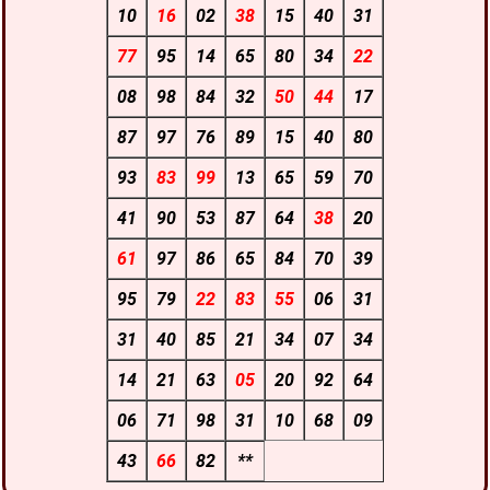
10
16
02
38
15
40
31
77
95
14
65
80
34
22
08
98
84
32
50
44
17
87
97
76
89
15
40
80
93
83
99
13
65
59
70
41
90
53
87
64
38
20
61
97
86
65
84
70
39
95
79
22
83
55
06
31
31
40
85
21
34
07
34
14
21
63
05
20
92
64
06
71
98
31
10
68
09
43
66
82
**