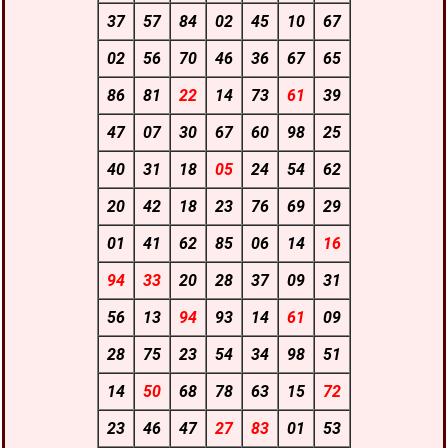
37
57
84
02
45
10
67
02
56
70
46
36
67
65
86
81
22
14
73
61
39
47
07
30
67
60
98
25
40
31
18
05
24
54
62
20
42
18
23
76
69
29
01
41
62
85
06
14
16
94
33
20
28
37
09
31
56
13
94
93
14
61
09
28
75
23
54
34
98
51
14
50
68
78
63
15
72
23
46
47
27
83
01
53