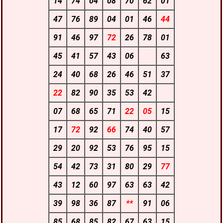
14
74
04
08
70
62
01
47
76
89
04
01
46
44
91
46
97
72
26
78
01
45
41
57
43
06
63
24
40
68
26
46
51
37
22
82
90
35
53
42
07
68
65
71
22
05
15
17
72
92
66
74
40
57
29
20
92
53
76
95
15
54
42
73
31
80
29
77
43
12
60
97
63
63
42
39
98
36
87
**
91
06
85
68
85
82
67
63
15